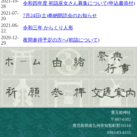
2021-10-
令和四年度 初詣巫女さん募集について(申込書添付)
28
2021-07-
7月24日(土)奉納朗読会のお知らせ
20
2021-06-
令和三年 からくり人形
22
2020-12-
夜間参拝予定の方へ(初詣について)
29
豊玉姫神社
〒897-0302
鹿児島県南九州市知覧町郡16510
0993-83-4335