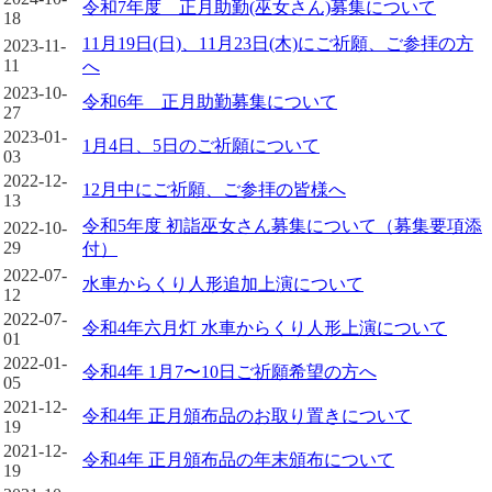
令和7年度 正月助勤(巫女さん)募集について
18
11月19日(日)、11月23日(木)にご祈願、ご参拝の方
2023-11-
11
へ
2023-10-
令和6年 正月助勤募集について
27
2023-01-
1月4日、5日のご祈願について
03
2022-12-
12月中にご祈願、ご参拝の皆様へ
13
令和5年度 初詣巫女さん募集について（募集要項添
2022-10-
29
付）
2022-07-
水車からくり人形追加上演について
12
2022-07-
令和4年六月灯 水車からくり人形上演について
01
2022-01-
令和4年 1月7〜10日ご祈願希望の方へ
05
2021-12-
令和4年 正月頒布品のお取り置きについて
19
2021-12-
令和4年 正月頒布品の年末頒布について
19