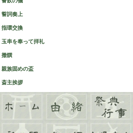
誓飲の儀
誓詞奏上
指環交換
玉串を奉って拝礼
撤饌
親族固めの盃
斎主挨拶